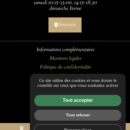
samedi 10:15–13:00, 14:15–18:30
dimanche Fermé
Itinéraire
Informations complémentaires
Mentions légales
Politique de confidentialité
Flux RSS
Ce site utilise des cookies et vous donne le
Guide Local
contrôle sur ceux que vous souhaitez activer
Gestion des cookies
Tout accepter
Tout refuser
place
mail
call
Personnaliser