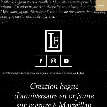
Joaillerie Lignon vous accueille à Marseillan 34340 pour le service
Panneau de gestion des cookies
suivant : Création bague d'anniversaire en or jaune sur-mesure à
Marseillan 34340. Retrouvez l'ensemble de nos bijoux dans notre
boutique ou sur notre site internet.
" />
Création bague d'anniversaire en or jaune sur-mesure à Marseillan 34340
Création bague
d'anniversaire en or jaune
sur-mesure à Marseillan